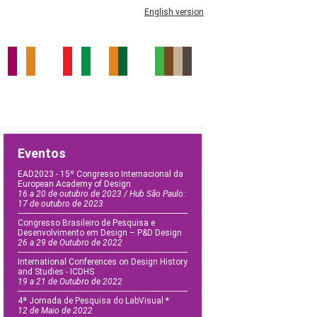
English version
Eventos
EAD2023 - 15º Congresso Internacional da
European Academy of Design
16 a 20 de outubro de 2023 / Hub São Paulo:
17 de outubro de 2023
Congresso Brasileiro de Pesquisa e
Desenvolvimento em Design – P&D Design
26 a 29 de Outubro de 2022
International Conferences on Design History
and Studies - ICDHS
19 a 21 de Outubro de 2022
4ª Jornada de Pesquisa do LabVisual *
12 de Maio de 2022