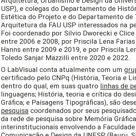
Arquitetura, Urbanismo e Design da Univer
USP), e colegas do Departamento de Histór
Estética do Projeto e do Departamento de 
Arquitetura da FAU USP interessados na pe
Foi coordenado por Silvio Dworecki e Clice 
entre 2006 e 2008, por Priscila Lena Farias
Hanns entre 2009 e 2019, e por Priscila Len
Toledo Sanjar Mazzilli entre 2020 e 2022.
O LabVisual conta atualmente com um
gru
certificado pelo CNPq (História, Teoria e L
dentro do qual, em suas quatro
linhas de p
linguagens; História, teoria e crítica do de
Gráfica; e Paisagens Tipográficas), são de
pesquisa
coordenados por seus pesquisado
da rede de pesquisa sobre Memória Gráfica 
interinstitucionais envolvendo a Faculdade 
Comunicação e Design da UNESP (Bauru, São