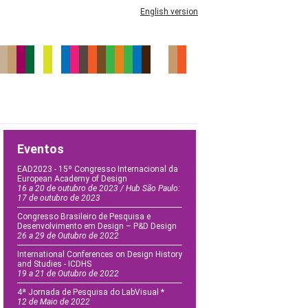
English version
Eventos
EAD2023 - 15º Congresso Internacional da
European Academy of Design
16 a 20 de outubro de 2023 / Hub São Paulo:
17 de outubro de 2023
Congresso Brasileiro de Pesquisa e
Desenvolvimento em Design – P&D Design
26 a 29 de Outubro de 2022
International Conferences on Design History
and Studies - ICDHS
19 a 21 de Outubro de 2022
4ª Jornada de Pesquisa do LabVisual *
12 de Maio de 2022