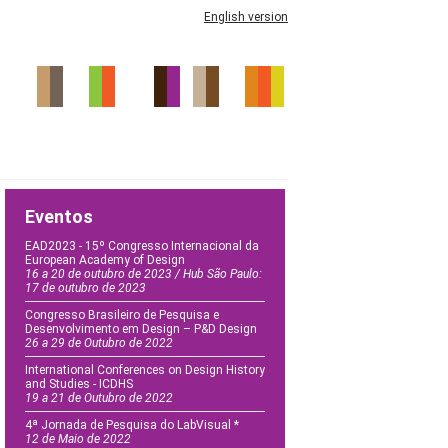
English version
Eventos
EAD2023 - 15º Congresso Internacional da
European Academy of Design
16 a 20 de outubro de 2023 / Hub São Paulo:
17 de outubro de 2023
Congresso Brasileiro de Pesquisa e
Desenvolvimento em Design – P&D Design
26 a 29 de Outubro de 2022
International Conferences on Design History
and Studies - ICDHS
19 a 21 de Outubro de 2022
4ª Jornada de Pesquisa do LabVisual *
12 de Maio de 2022